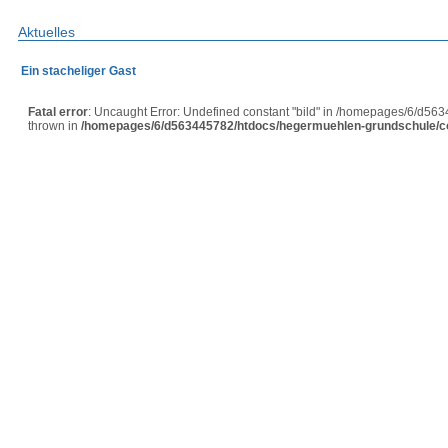
Aktuelles
Ein stacheliger Gast
Fatal error
: Uncaught Error: Undefined constant "bild" in /homepages/6/d56
thrown in
/homepages/6/d563445782/htdocs/hegermuehlen-grundschule/con